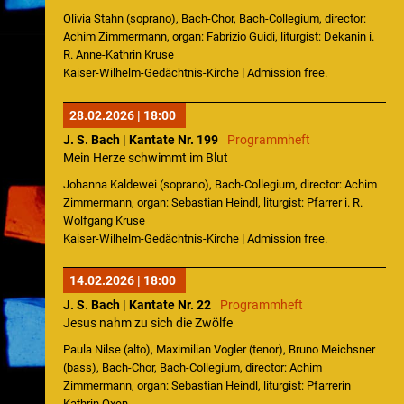
Olivia Stahn (soprano), Bach-Chor, Bach-Collegium, director:
Achim Zimmermann, organ: Fabrizio Guidi, liturgist: Dekanin i.
R. Anne-Kathrin Kruse
|
Kaiser-Wilhelm-Gedächtnis-Kirche
Admission free.
28.02.2026 | 18:00
J. S. Bach | Kantate Nr. 199
Programmheft
Mein Herze schwimmt im Blut
Johanna Kaldewei (soprano), Bach-Collegium, director: Achim
Zimmermann, organ: Sebastian Heindl, liturgist: Pfarrer i. R.
Wolfgang Kruse
|
Kaiser-Wilhelm-Gedächtnis-Kirche
Admission free.
14.02.2026 | 18:00
J. S. Bach | Kantate Nr. 22
Programmheft
Jesus nahm zu sich die Zwölfe
Paula Nilse (alto), Maximilian Vogler (tenor), Bruno Meichsner
(bass), Bach-Chor, Bach-Collegium, director: Achim
Zimmermann, organ: Sebastian Heindl, liturgist: Pfarrerin
Kathrin Oxen