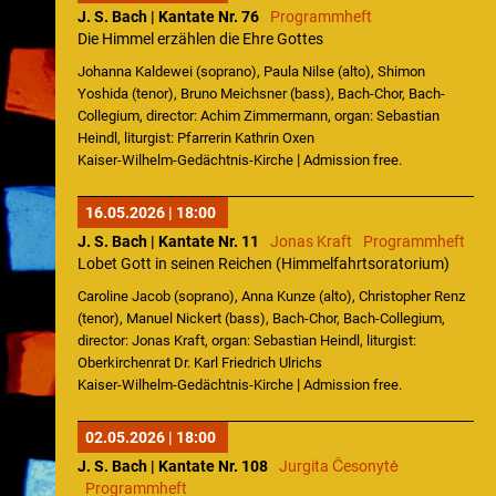
J. S. Bach | Kantate Nr. 76
Programmheft
Die Himmel erzählen die Ehre Gottes
Johanna Kaldewei (soprano), Paula Nilse (alto), Shimon
Yoshida (tenor), Bruno Meichsner (bass), Bach-Chor, Bach-
Collegium, director: Achim Zimmermann, organ: Sebastian
Heindl, liturgist: Pfarrerin Kathrin Oxen
|
Kaiser-Wilhelm-Gedächtnis-Kirche
Admission free.
16.05.2026 | 18:00
J. S. Bach | Kantate Nr. 11
Jonas Kraft
Programmheft
Lobet Gott in seinen Reichen (Himmelfahrtsoratorium)
Caroline Jacob (soprano), Anna Kunze (alto), Christopher Renz
(tenor), Manuel Nickert (bass), Bach-Chor, Bach-Collegium,
director: Jonas Kraft, organ: Sebastian Heindl, liturgist:
Oberkirchenrat Dr. Karl Friedrich Ulrichs
|
Kaiser-Wilhelm-Gedächtnis-Kirche
Admission free.
02.05.2026 | 18:00
J. S. Bach | Kantate Nr. 108
Jurgita Česonytė
Programmheft