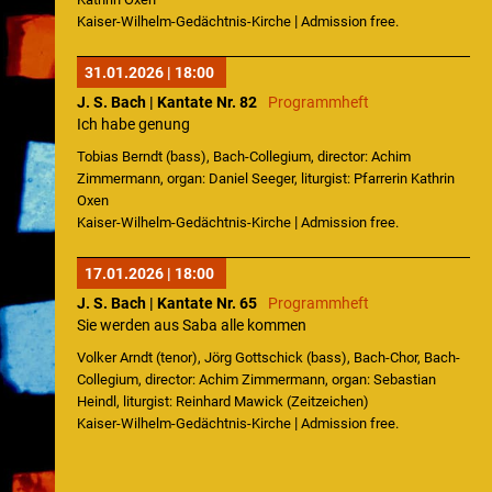
|
Kaiser-Wilhelm-Gedächtnis-Kirche
Admission free.
31.01.2026 | 18:00
J. S. Bach | Kantate Nr. 82
Programmheft
Ich habe genung
Tobias Berndt (bass), Bach-Collegium, director: Achim
Zimmermann, organ: Daniel Seeger, liturgist: Pfarrerin Kathrin
Oxen
|
Kaiser-Wilhelm-Gedächtnis-Kirche
Admission free.
17.01.2026 | 18:00
J. S. Bach | Kantate Nr. 65
Programmheft
Sie werden aus Saba alle kommen
Volker Arndt (tenor), Jörg Gottschick (bass), Bach-Chor, Bach-
Collegium, director: Achim Zimmermann, organ: Sebastian
Heindl, liturgist: Reinhard Mawick (Zeitzeichen)
|
Kaiser-Wilhelm-Gedächtnis-Kirche
Admission free.