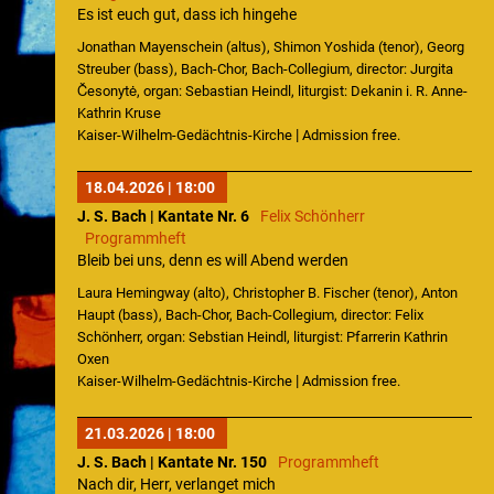
Es ist euch gut, dass ich hingehe
Jonathan Mayenschein (altus), Shimon Yoshida (tenor), Georg
Streuber (bass), Bach-Chor, Bach-Collegium, director: Jurgita
Česonytė, organ: Sebastian Heindl, liturgist: Dekanin i. R. Anne-
Kathrin Kruse
|
Kaiser-Wilhelm-Gedächtnis-Kirche
Admission free.
18.04.2026 | 18:00
J. S. Bach | Kantate Nr. 6
Felix Schönherr
Programmheft
Bleib bei uns, denn es will Abend werden
Laura Hemingway (alto), Christopher B. Fischer (tenor), Anton
Haupt (bass), Bach-Chor, Bach-Collegium, director: Felix
Schönherr, organ: Sebstian Heindl, liturgist: Pfarrerin Kathrin
Oxen
|
Kaiser-Wilhelm-Gedächtnis-Kirche
Admission free.
21.03.2026 | 18:00
J. S. Bach | Kantate Nr. 150
Programmheft
Nach dir, Herr, verlanget mich