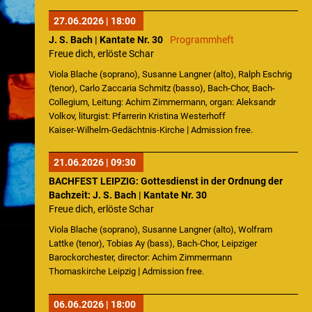
27.06.2026 | 18:00
J. S. Bach | Kantate Nr. 30
Programmheft
Freue dich, erlöste Schar
Viola Blache (soprano), Susanne Langner (alto), Ralph Eschrig
(tenor), Carlo Zaccaria Schmitz (basso), Bach-Chor, Bach-
Collegium, Leitung: Achim Zimmermann, organ: Aleksandr
Volkov, liturgist: Pfarrerin Kristina Westerhoff
|
Kaiser-Wilhelm-Gedächtnis-Kirche
Admission free.
21.06.2026 | 09:30
BACHFEST LEIPZIG: Gottesdienst in der Ordnung der
Bachzeit: J. S. Bach | Kantate Nr. 30
Freue dich, erlöste Schar
Viola Blache (soprano), Susanne Langner (alto), Wolfram
Lattke (tenor), Tobias Ay (bass), Bach-Chor, Leipziger
Barockorchester, director: Achim Zimmermann
|
Thomaskirche Leipzig
Admission free.
06.06.2026 | 18:00